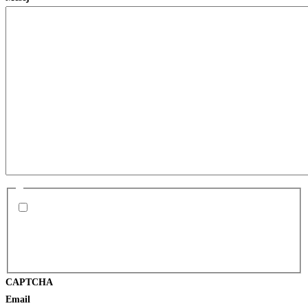
*
Saya telah membaca dan memahami
Dasar Privasi
dan
bersetuju bahawa saya boleh dihubungi melalui e-mel
dan/atau telefon sebagai susulan terhadap serahan saya
ini.
CAPTCHA
Email