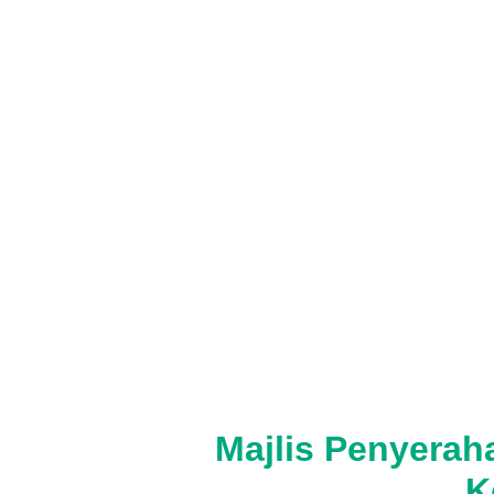
Majlis Penyera
K