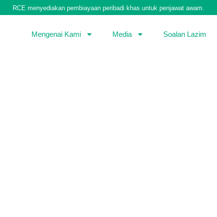
RCE menyediakan pembiayaan peribadi khas untuk penjawat awam.
Mengenai Kami
Media
Soalan Lazim